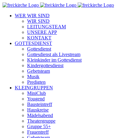
Zum
Inhalt
WER WIR SIND
springen
WIR SIND
LEITUNGSTEAM
UNSERE APP
KONTAKT
GOTTESDIENST
Gottesdienst
Gottesdienst als Livestream
Kleinkinder im Gottesdienst
Kindergottesdienst
Gebetsteam
Musik
Predigten
KLEINGRUPPEN
MiniClub
Yougend
Bausteintreff
Hauskreise
Mädelsabend
Theatergruppe
Gruppe 55+
Frauentreff
Gebetsteam