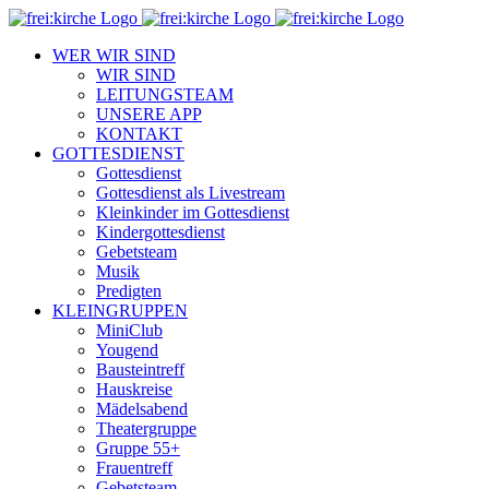
Zum
Inhalt
WER WIR SIND
springen
WIR SIND
LEITUNGSTEAM
UNSERE APP
KONTAKT
GOTTESDIENST
Gottesdienst
Gottesdienst als Livestream
Kleinkinder im Gottesdienst
Kindergottesdienst
Gebetsteam
Musik
Predigten
KLEINGRUPPEN
MiniClub
Yougend
Bausteintreff
Hauskreise
Mädelsabend
Theatergruppe
Gruppe 55+
Frauentreff
Gebetsteam