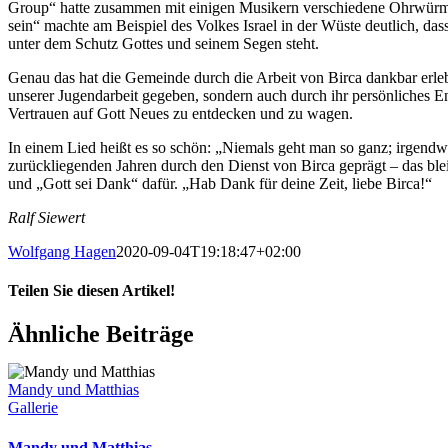
Group“ hatte zusammen mit einigen Musikern verschiedene Ohrwürmer
sein“ machte am Beispiel des Volkes Israel in der Wüste deutlich, dass
unter dem Schutz Gottes und seinem Segen steht.
Genau das hat die Gemeinde durch die Arbeit von Birca dankbar erlebe
unserer Jugendarbeit gegeben, sondern auch durch ihr persönliches 
Vertrauen auf Gott Neues zu entdecken und zu wagen.
In einem Lied heißt es so schön: „Niemals geht man so ganz; irgend
zurückliegenden Jahren durch den Dienst von Birca geprägt – das bleib
und „Gott sei Dank“ dafür. „Hab Dank für deine Zeit, liebe Birca!“
Ralf Siewert
Wolfgang Hagen
2020-09-04T19:18:47+02:00
Teilen Sie diesen Artikel!
Facebook
X
Bluesky
Reddit
LinkedIn
WhatsApp
Telegram
Tumblr
Pinterest
Xing
E-
Ähnliche Beiträge
Mail
Mandy und Matthias
Gallerie
Mandy und Matthias