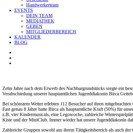
Handwerkerteam
EVENTS
DEIN TEAM
MEDIATHEK
GEBEN
MITGLIEDERBEREICH
KALENDER
BLOG
Zeige
grösseres
Bild
Zehn Jahre nach dem Erwerb des Nachbargrundstücks sorgte ein besonde
Verabschiedung unserer hauptamtlichen Jugenddiakonin Birca Geiteb
Bei schönstem Wetter erlebten 112 Besucher auf ihren mitgebrachte
Fast genau 8 Jahre hatte Birca als hauptamtliche Kraft (50%) für uns
z.B. vier Kindermusicals, eine Legowoche, zahlreiche Winterspielplä
Kiste und der MiniClub. Immer wieder hat unsere Jugenddiakonin dab
Zahlreiche Gruppen sowohl aus ihrem Tätigkeitsbereich als auch der 