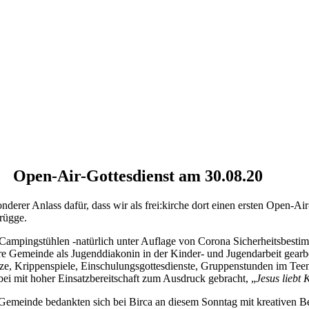
Open-Air-Gottesdienst am 30.08.20
rer Anlass dafür, dass wir als frei:kirche dort einen ersten Open-Air-
rügge.
n Campingstühlen -natürlich unter Auflage von Corona Sicherheitsbes
ere Gemeinde als Jugenddiakonin in der Kinder- und Jugendarbeit gearbe
tze, Krippenspiele, Einschulungsgottesdienste, Gruppenstunden im Teen
ei mit hoher Einsatzbereitschaft zum Ausdruck gebracht, „
Jesus liebt
Gemeinde bedankten sich bei Birca an diesem Sonntag mit kreativen Be