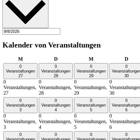
Kalender von Veranstaltungen
Montag
Dienstag
Mittwoch
Donn
M
D
M
D
0
0
0
0
Veranstaltungen
Veranstaltungen
Veranstaltungen
Veranstaltunge
27
28
29
30
0
0
0
0
Veranstaltungen,
Veranstaltungen,
Veranstaltungen,
Veranstaltunge
27
28
29
30
0
0
0
0
Veranstaltungen
Veranstaltungen
Veranstaltungen
Veranstaltunge
3
4
5
6
0
0
0
0
Veranstaltungen,
Veranstaltungen,
Veranstaltungen,
Veranstaltunge
3
4
5
6
0
0
0
0
Veranstaltungen
Veranstaltungen
Veranstaltungen
Veranstaltunge