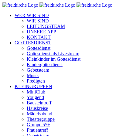
Zum
Inhalt
WER WIR SIND
springen
WIR SIND
LEITUNGSTEAM
UNSERE APP
KONTAKT
GOTTESDIENST
Gottesdienst
Gottesdienst als Livestream
Kleinkinder im Gottesdienst
Kindergottesdienst
Gebetsteam
Musik
Predigten
KLEINGRUPPEN
MiniClub
Yougend
Bausteintreff
Hauskreise
Mädelsabend
Theatergruppe
Gruppe 55+
Frauentreff
Gebetsteam