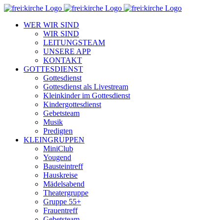
Zum
Inhalt
WER WIR SIND
springen
WIR SIND
LEITUNGSTEAM
UNSERE APP
KONTAKT
GOTTESDIENST
Gottesdienst
Gottesdienst als Livestream
Kleinkinder im Gottesdienst
Kindergottesdienst
Gebetsteam
Musik
Predigten
KLEINGRUPPEN
MiniClub
Yougend
Bausteintreff
Hauskreise
Mädelsabend
Theatergruppe
Gruppe 55+
Frauentreff
Gebetsteam