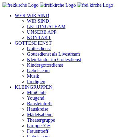
Zum
Inhalt
WER WIR SIND
springen
WIR SIND
LEITUNGSTEAM
UNSERE APP
KONTAKT
GOTTESDIENST
Gottesdienst
Gottesdienst als Livestream
Kleinkinder im Gottesdienst
Kindergottesdienst
Gebetsteam
Musik
Predigten
KLEINGRUPPEN
MiniClub
Yougend
Bausteintreff
Hauskreise
Mädelsabend
Theatergruppe
Gruppe 55+
Frauentreff
Gebetsteam