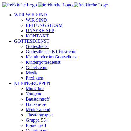
Zum
Inhalt
WER WIR SIND
springen
WIR SIND
LEITUNGSTEAM
UNSERE APP
KONTAKT
GOTTESDIENST
Gottesdienst
Gottesdienst als Livestream
Kleinkinder im Gottesdienst
Kindergottesdienst
Gebetsteam
Musik
Predigten
KLEINGRUPPEN
MiniClub
Yougend
Bausteintreff
Hauskreise
Mädelsabend
Theatergruppe
Gruppe 55+
Frauentreff
Gebetsteam