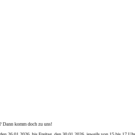
en? Dann komm doch zu uns!
den 26.01.2026, bis Freitag, den 30.01.2026, jeweils von 15 bis 17 Uhr 