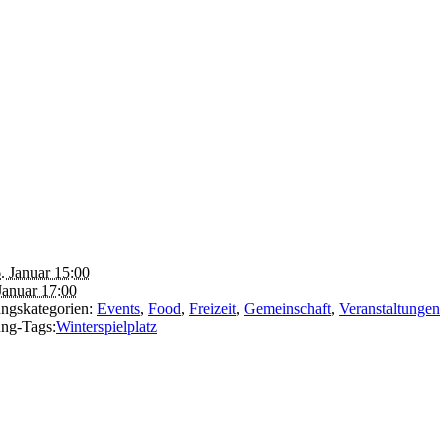
. Januar 15:00
Januar 17:00
ungskategorien:
Events
,
Food
,
Freizeit
,
Gemeinschaft
,
Veranstaltungen
ung-Tags:
Winterspielplatz