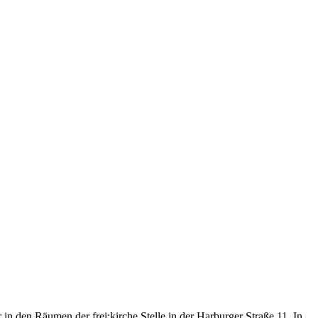
in den Räumen der frei:kirche Stelle in der Harburger Straße 11. In