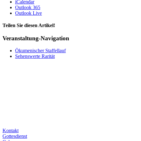
iCalendar
Outlook 365
Outlook Live
Teilen Sie diesen Artikel!
Facebook
X
Bluesky
Reddit
LinkedIn
WhatsApp
Telegram
Tumblr
Pinterest
Xing
E-
Veranstaltung-Navigation
Mail
Ökumenischer Staffellauf
Sehenswerte Rarität
Kontakt
Gottesdienst