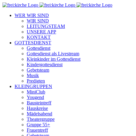
Zum
Inhalt
WER WIR SIND
springen
WIR SIND
LEITUNGSTEAM
UNSERE APP
KONTAKT
GOTTESDIENST
Gottesdienst
Gottesdienst als Livestream
Kleinkinder im Gottesdienst
Kindergottesdienst
Gebetsteam
Musik
Predigten
KLEINGRUPPEN
MiniClub
Yougend
Bausteintreff
Hauskreise
Mädelsabend
Theatergruppe
Gruppe 55+
Frauentreff
Gebetsteam