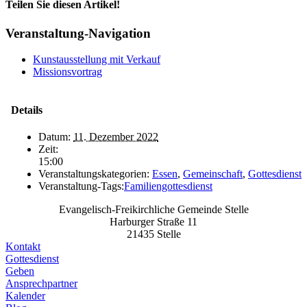
Teilen Sie diesen Artikel!
Facebook
X
Bluesky
Reddit
LinkedIn
WhatsApp
Telegram
Tumblr
Pinterest
Xing
E-
Veranstaltung-Navigation
Mail
Kunstausstellung mit Verkauf
Missionsvortrag
Details
Datum:
11. Dezember 2022
Zeit:
15:00
Veranstaltungskategorien:
Essen
,
Gemeinschaft
,
Gottesdienst
Veranstaltung-Tags:
Familiengottesdienst
Evangelisch-Freikirchliche Gemeinde Stelle
Harburger Straße 11
21435 Stelle
Kontakt
Gottesdienst
Geben
Ansprechpartner
Kalender