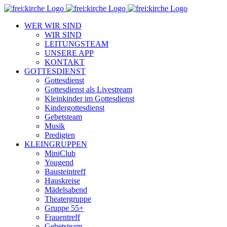
Zum
Inhalt
WER WIR SIND
springen
WIR SIND
LEITUNGSTEAM
UNSERE APP
KONTAKT
GOTTESDIENST
Gottesdienst
Gottesdienst als Livestream
Kleinkinder im Gottesdienst
Kindergottesdienst
Gebetsteam
Musik
Predigten
KLEINGRUPPEN
MiniClub
Yougend
Bausteintreff
Hauskreise
Mädelsabend
Theatergruppe
Gruppe 55+
Frauentreff
Gebetsteam