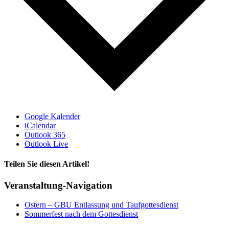
Google Kalender
iCalendar
Outlook 365
Outlook Live
Teilen Sie diesen Artikel!
Facebook
X
Bluesky
Reddit
LinkedIn
WhatsApp
Telegram
Tumblr
Pinterest
Xing
E-
Veranstaltung-Navigation
Mail
Ostern – GBU Entlassung und Taufgottesdienst
Sommerfest nach dem Gottesdienst