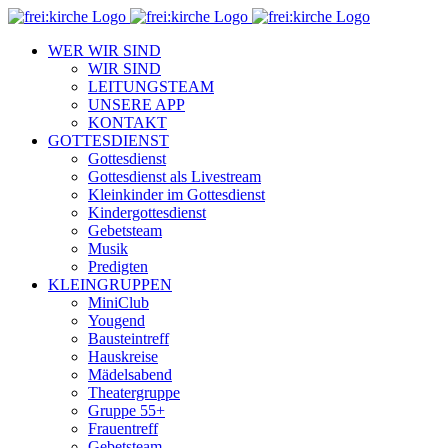
Zum
Inhalt
WER WIR SIND
springen
WIR SIND
LEITUNGSTEAM
UNSERE APP
KONTAKT
GOTTESDIENST
Gottesdienst
Gottesdienst als Livestream
Kleinkinder im Gottesdienst
Kindergottesdienst
Gebetsteam
Musik
Predigten
KLEINGRUPPEN
MiniClub
Yougend
Bausteintreff
Hauskreise
Mädelsabend
Theatergruppe
Gruppe 55+
Frauentreff
Gebetsteam