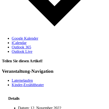
Google Kalender
iCalendar
Outlook 365
Outlook Live
Teilen Sie diesen Artikel!
Facebook
X
Bluesky
Reddit
LinkedIn
WhatsApp
Telegram
Tumblr
Pinterest
Xing
E-
Veranstaltung-Navigation
Mail
Laternelaufen
Kinder-Erzähltheater
Details
Datum:
12. November 2022