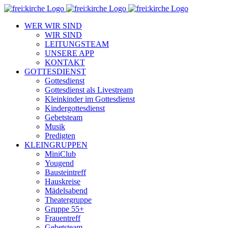
Zum
Inhalt
WER WIR SIND
springen
WIR SIND
LEITUNGSTEAM
UNSERE APP
KONTAKT
GOTTESDIENST
Gottesdienst
Gottesdienst als Livestream
Kleinkinder im Gottesdienst
Kindergottesdienst
Gebetsteam
Musik
Predigten
KLEINGRUPPEN
MiniClub
Yougend
Bausteintreff
Hauskreise
Mädelsabend
Theatergruppe
Gruppe 55+
Frauentreff
Gebetsteam