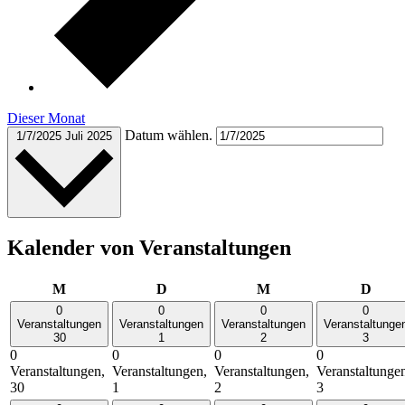
Dieser Monat
Datum wählen.
1/7/2025
Juli 2025
Kalender von Veranstaltungen
Montag
Dienstag
Mittwoch
Donn
M
D
M
D
0
0
0
0
Veranstaltungen
Veranstaltungen
Veranstaltungen
Veranstaltunge
30
1
2
3
0
0
0
0
Veranstaltungen,
Veranstaltungen,
Veranstaltungen,
Veranstaltunge
30
1
2
3