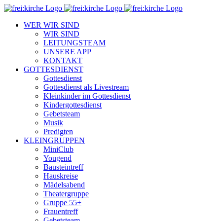
Zum
Inhalt
WER WIR SIND
springen
WIR SIND
LEITUNGSTEAM
UNSERE APP
KONTAKT
GOTTESDIENST
Gottesdienst
Gottesdienst als Livestream
Kleinkinder im Gottesdienst
Kindergottesdienst
Gebetsteam
Musik
Predigten
KLEINGRUPPEN
MiniClub
Yougend
Bausteintreff
Hauskreise
Mädelsabend
Theatergruppe
Gruppe 55+
Frauentreff
Gebetsteam