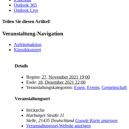
Outlook 365
Outlook Live
Teilen Sie diesen Artikel!
Facebook
X
Bluesky
Reddit
LinkedIn
WhatsApp
Telegram
Tumblr
Pinterest
Xing
E-
Veranstaltung-Navigation
Mail
Aufräumaktion
Klassikkonzert
Details
Beginn:
27. November 2021 19:00
Ende:
18. Dezember 2021 22:00
Veranstaltungskategorien:
Essen
,
Events
,
Gemeinschaft
Veranstaltungsort
frei:kirche
Harburger Straße 11
Stelle
,
21435
Deutschland
Google Karte anzeigen
Veranstaltungsort-Website anzeigen