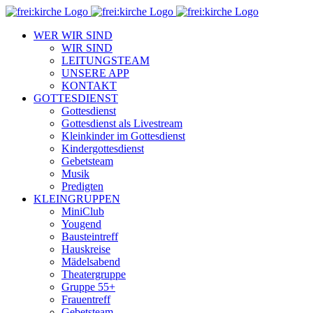
Zum
Inhalt
WER WIR SIND
springen
WIR SIND
LEITUNGSTEAM
UNSERE APP
KONTAKT
GOTTESDIENST
Gottesdienst
Gottesdienst als Livestream
Kleinkinder im Gottesdienst
Kindergottesdienst
Gebetsteam
Musik
Predigten
KLEINGRUPPEN
MiniClub
Yougend
Bausteintreff
Hauskreise
Mädelsabend
Theatergruppe
Gruppe 55+
Frauentreff
Gebetsteam