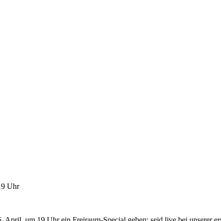
19 Uhr
April, um 19 Uhr ein Freiraum-Special geben: seid live bei unserer e