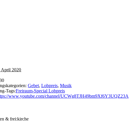
 April 2020
:30
ungskategorien:
Gebet
,
Lobpreis
,
Musik
ung-Tags:
Freiraum-Special Lobpreis
ttps://www.youtube.com/channel/UCWg8TJH49bm9Xf6Y3UQZ23A
en & frei:kirche