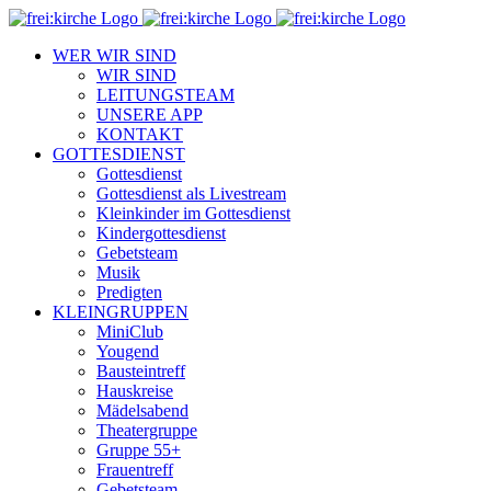
Zum
Inhalt
WER WIR SIND
springen
WIR SIND
LEITUNGSTEAM
UNSERE APP
KONTAKT
GOTTESDIENST
Gottesdienst
Gottesdienst als Livestream
Kleinkinder im Gottesdienst
Kindergottesdienst
Gebetsteam
Musik
Predigten
KLEINGRUPPEN
MiniClub
Yougend
Bausteintreff
Hauskreise
Mädelsabend
Theatergruppe
Gruppe 55+
Frauentreff
Gebetsteam