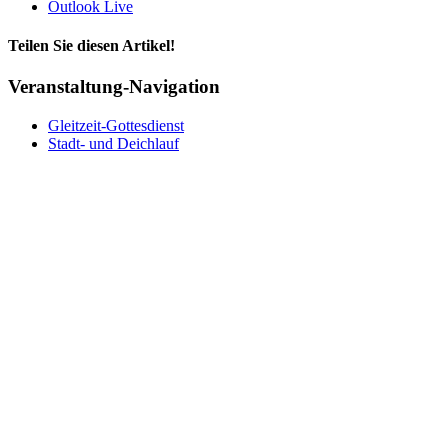
Outlook Live
Teilen Sie diesen Artikel!
Facebook
X
Bluesky
Reddit
LinkedIn
WhatsApp
Telegram
Tumblr
Pinterest
Xing
E-
Veranstaltung-Navigation
Mail
Gleitzeit-Gottesdienst
Stadt- und Deichlauf