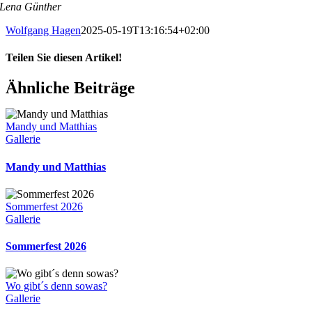
Lena Günther
Wolfgang Hagen
2025-05-19T13:16:54+02:00
Teilen Sie diesen Artikel!
Facebook
X
Bluesky
Reddit
LinkedIn
WhatsApp
Telegram
Tumblr
Pinterest
Xing
E-
Ähnliche Beiträge
Mail
Mandy und Matthias
Gallerie
Mandy und Matthias
Sommerfest 2026
Gallerie
Sommerfest 2026
Wo gibt´s denn sowas?
Gallerie