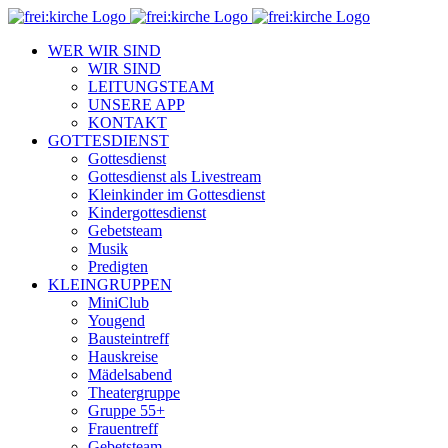
Zum
Inhalt
WER WIR SIND
springen
WIR SIND
LEITUNGSTEAM
UNSERE APP
KONTAKT
GOTTESDIENST
Gottesdienst
Gottesdienst als Livestream
Kleinkinder im Gottesdienst
Kindergottesdienst
Gebetsteam
Musik
Predigten
KLEINGRUPPEN
MiniClub
Yougend
Bausteintreff
Hauskreise
Mädelsabend
Theatergruppe
Gruppe 55+
Frauentreff
Gebetsteam