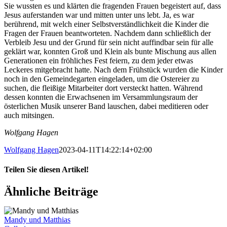
Sie wussten es und klärten die fragenden Frauen begeistert auf, dass
Jesus auferstanden war und mitten unter uns lebt. Ja, es war
berührend, mit welch einer Selbstverständlichkeit die Kinder die
Fragen der Frauen beantworteten. Nachdem dann schließlich der
Verbleib Jesu und der Grund für sein nicht auffindbar sein für alle
geklärt war, konnten Groß und Klein als bunte Mischung aus allen
Generationen ein fröhliches Fest feiern, zu dem jeder etwas
Leckeres mitgebracht hatte. Nach dem Frühstück wurden die Kinder
noch in den Gemeindegarten eingeladen, um die Ostereier zu
suchen, die fleißige Mitarbeiter dort versteckt hatten. Während
dessen konnten die Erwachsenen im Versammlungsraum der
österlichen Musik unserer Band lauschen, dabei meditieren oder
auch mitsingen.
Wolfgang Hagen
Wolfgang Hagen
2023-04-11T14:22:14+02:00
Teilen Sie diesen Artikel!
Facebook
X
Bluesky
Reddit
LinkedIn
WhatsApp
Telegram
Tumblr
Pinterest
Xing
E-
Ähnliche Beiträge
Mail
Mandy und Matthias