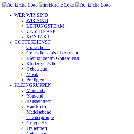
Zum
Inhalt
WER WIR SIND
springen
WIR SIND
LEITUNGSTEAM
UNSERE APP
KONTAKT
GOTTESDIENST
Gottesdienst
Gottesdienst als Livestream
Kleinkinder im Gottesdienst
Kindergottesdienst
Gebetsteam
Musik
Predigten
KLEINGRUPPEN
MiniClub
Yougend
Bausteintreff
Hauskreise
Mädelsabend
Theatergruppe
Gruppe 55+
Frauentreff
Gebetsteam