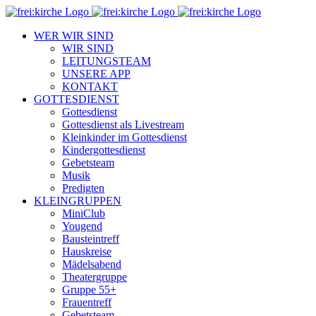
Zum
Inhalt
WER WIR SIND
springen
WIR SIND
LEITUNGSTEAM
UNSERE APP
KONTAKT
GOTTESDIENST
Gottesdienst
Gottesdienst als Livestream
Kleinkinder im Gottesdienst
Kindergottesdienst
Gebetsteam
Musik
Predigten
KLEINGRUPPEN
MiniClub
Yougend
Bausteintreff
Hauskreise
Mädelsabend
Theatergruppe
Gruppe 55+
Frauentreff
Gebetsteam