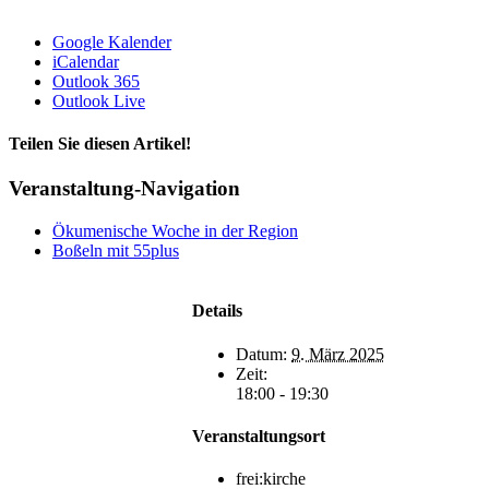
Google Kalender
iCalendar
Outlook 365
Outlook Live
Teilen Sie diesen Artikel!
Facebook
X
Bluesky
Reddit
LinkedIn
WhatsApp
Telegram
Tumblr
Pinterest
Xing
E-
Veranstaltung-Navigation
Mail
Ökumenische Woche in der Region
Boßeln mit 55plus
Details
Datum:
9. März 2025
Zeit:
18:00 - 19:30
Veranstaltungsort
frei:kirche