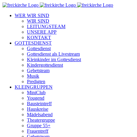
Zum
Inhalt
WER WIR SIND
springen
WIR SIND
LEITUNGSTEAM
UNSERE APP
KONTAKT
GOTTESDIENST
Gottesdienst
Gottesdienst als Livestream
Kleinkinder im Gottesdienst
Kindergottesdienst
Gebetsteam
Musik
Predigten
KLEINGRUPPEN
MiniClub
Yougend
Bausteintreff
Hauskreise
Mädelsabend
Theatergruppe
Gruppe 55+
Frauentreff
Gebetsteam