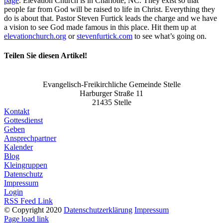
page
. Elevation Church is in Charlotte, NC. They exist so that
people far from God will be raised to life in Christ. Everything they
do is about that. Pastor Steven Furtick leads the charge and we have
a vision to see God made famous in this place. Hit them up at
elevationchurch.org
or
stevenfurtick.com
to see what’s going on.
Teilen Sie diesen Artikel!
Facebook
X
Bluesky
Reddit
LinkedIn
WhatsApp
Telegram
Tumblr
Pinterest
Xing
E-
Mail
Evangelisch-Freikirchliche Gemeinde Stelle
Harburger Straße 11
21435 Stelle
Kontakt
Gottesdienst
Geben
Ansprechpartner
Kalender
Blog
Kleingruppen
Datenschutz
Impressum
Login
RSS Feed Link
© Copyright 2020
Datenschutzerklärung
Impressum
Facebook
X
Page load link