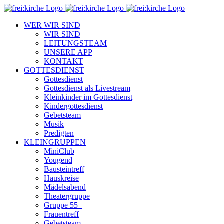
Zum
Inhalt
WER WIR SIND
springen
WIR SIND
LEITUNGSTEAM
UNSERE APP
KONTAKT
GOTTESDIENST
Gottesdienst
Gottesdienst als Livestream
Kleinkinder im Gottesdienst
Kindergottesdienst
Gebetsteam
Musik
Predigten
KLEINGRUPPEN
MiniClub
Yougend
Bausteintreff
Hauskreise
Mädelsabend
Theatergruppe
Gruppe 55+
Frauentreff
Gebetsteam