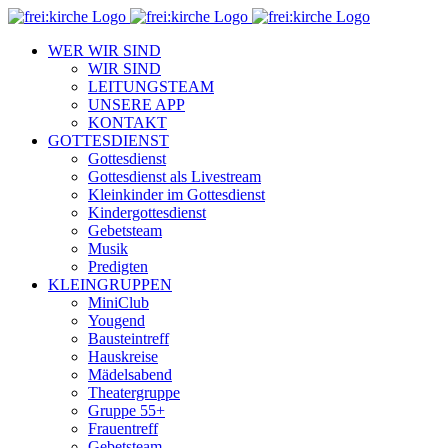
Zum
Inhalt
WER WIR SIND
springen
WIR SIND
LEITUNGSTEAM
UNSERE APP
KONTAKT
GOTTESDIENST
Gottesdienst
Gottesdienst als Livestream
Kleinkinder im Gottesdienst
Kindergottesdienst
Gebetsteam
Musik
Predigten
KLEINGRUPPEN
MiniClub
Yougend
Bausteintreff
Hauskreise
Mädelsabend
Theatergruppe
Gruppe 55+
Frauentreff
Gebetsteam