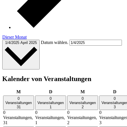
Dieser Monat
Datum wählen.
1/4/2025
April 2025
Kalender von Veranstaltungen
Montag
Dienstag
Mittwoch
Donn
M
D
M
D
0
0
0
0
Veranstaltungen
Veranstaltungen
Veranstaltungen
Veranstaltunge
31
1
2
3
0
0
0
0
Veranstaltungen,
Veranstaltungen,
Veranstaltungen,
Veranstaltunge
31
1
2
3