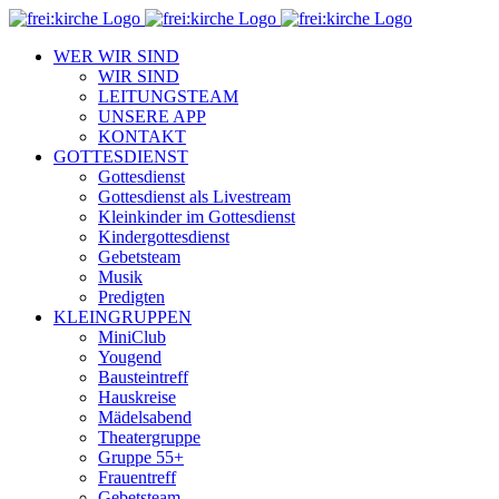
Zum
Inhalt
WER WIR SIND
springen
WIR SIND
LEITUNGSTEAM
UNSERE APP
KONTAKT
GOTTESDIENST
Gottesdienst
Gottesdienst als Livestream
Kleinkinder im Gottesdienst
Kindergottesdienst
Gebetsteam
Musik
Predigten
KLEINGRUPPEN
MiniClub
Yougend
Bausteintreff
Hauskreise
Mädelsabend
Theatergruppe
Gruppe 55+
Frauentreff
Gebetsteam